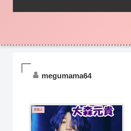
megumama64
芸能人