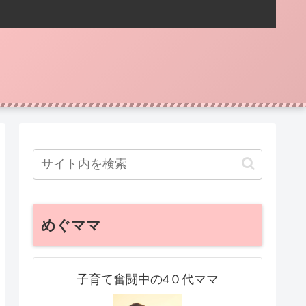
めぐママ
子育て奮闘中の4０代ママ