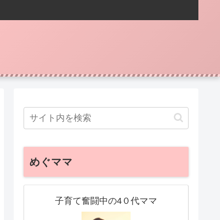
めぐママ
子育て奮闘中の4０代ママ