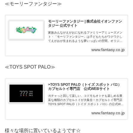
≪モーリーファンタジー≫
モーリーファンタジー | 株式会社イオンファン
タジー 公式サイト
家族みんながえがおになれるファミリーアミューズメン
ト・「モーリファンタジー」は子どもたちがワクワクし
てえがおが生まれるような夢いっぱいの空間。オリジナ
ルキャラクターの「ララちゃん」をはじめ、最新のプラ
www.fantasy.co.jp
イズやVRゲーム、定額遊び放題のよくばり...
≪TOYS SPOT PALO≫
>TOYS SPOT PALO（トイズ スポット パロ）
カプセルトイ専門店 公式WEBサイト
ガチャっと回して楽しい、コドモもオトナも楽しめる豊
富な種類のカプセルトイが大集合！カプセルトイ専門店
TOYS SPOT PALO（トイズ スポット パロ）の公式WEB
サイトです。
www.fantasy.co.jp
様々な場所に置いているようです☆