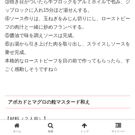
③焼き目がついたら牛ブロックをアルミホイルで包み、ジ
ップロックに入れ15分ほど湯せんする。
④ソース作りは、玉ねぎをみじん切りにし、ローストビー
フの肉汁と一緒に炒めフランベする。
⑤醬油で味を調えソースは完成。
⑥お湯から引き上げた肉を取り出し、スライスしソースを
乗せ完成。
本格的なローストビーフを目の前で作ってもらったら、す
ごく感動しそうですね☆
アボカドとマグロの粒マスタード和え
【材料（２人前）】
・アボカド １個
ホーム
検索
トップ
サイドバー