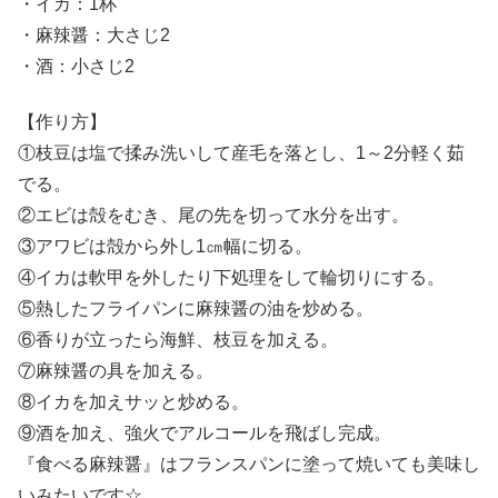
・イカ：1杯
・麻辣醤：大さじ2
・酒：小さじ2
【作り方】
①枝豆は塩で揉み洗いして産毛を落とし、1～2分軽く茹
でる。
②エビは殻をむき、尾の先を切って水分を出す。
③アワビは殻から外し1㎝幅に切る。
④イカは軟甲を外したり下処理をして輪切りにする。
⑤熱したフライパンに麻辣醤の油を炒める。
⑥香りが立ったら海鮮、枝豆を加える。
⑦麻辣醤の具を加える。
⑧イカを加えサッと炒める。
⑨酒を加え、強火でアルコールを飛ばし完成。
『食べる麻辣醤』はフランスパンに塗って焼いても美味し
いみたいです☆