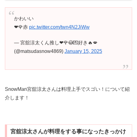
かわいい
❤🌹赤
pic.twitter.com/twn4N2JiWw
— 宮舘涼太くん推し❤🌹😳💌好き🔥💋
(@matsudasnow4869)
January 15, 2025
SnowMan宮舘涼太さんは料理上手でスゴい！について紹
介します！
宮舘涼太さんが料理をする事になったきっかけ