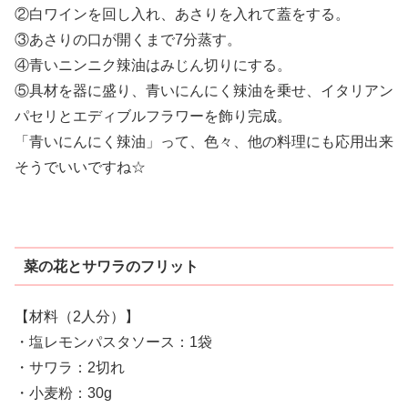
②白ワインを回し入れ、あさりを入れて蓋をする。
③あさりの口が開くまで7分蒸す。
④青いニンニク辣油はみじん切りにする。
⑤具材を器に盛り、青いにんにく辣油を乗せ、イタリアン
パセリとエディブルフラワーを飾り完成。
「青いにんにく辣油」って、色々、他の料理にも応用出来
そうでいいですね☆
菜の花とサワラのフリット
【材料（2人分）】
・塩レモンパスタソース：1袋
・サワラ：2切れ
・小麦粉：30g