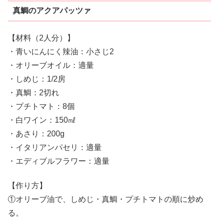
真鯛のアクアパッツァ
【材料（2人分）】
・青いにんにく辣油：小さじ2
・オリーブオイル：適量
・しめじ：1/2房
・真鯛：2切れ
・プチトマト：8個
・白ワイン：150㎖
・あさり：200g
・イタリアンパセリ：適量
・エディブルフラワー：適量
【作り方】
①オリーブ油で、しめじ・真鯛・プチトマトの順に炒め
る。