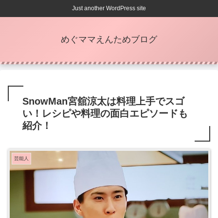
Just another WordPress site
めぐママえんためブログ
SnowMan宮舘涼太は料理上手でスゴ
い！レシピや料理の面白エピソードも
紹介！
芸能人