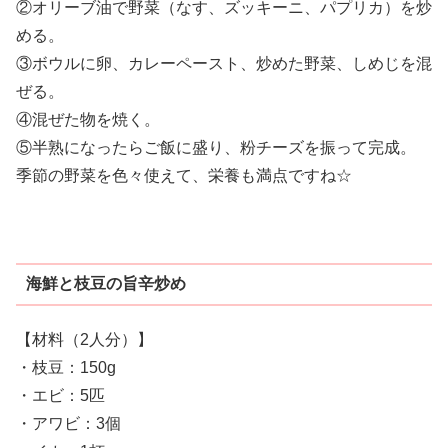
②オリーブ油で野菜（なす、ズッキーニ、パプリカ）を炒
める。
③ボウルに卵、カレーペースト、炒めた野菜、しめじを混
ぜる。
④混ぜた物を焼く。
⑤半熟になったらご飯に盛り、粉チーズを振って完成。
季節の野菜を色々使えて、栄養も満点ですね☆
海鮮と枝豆の旨辛炒め
【材料（2人分）】
・枝豆：150g
・エビ：5匹
・アワビ：3個