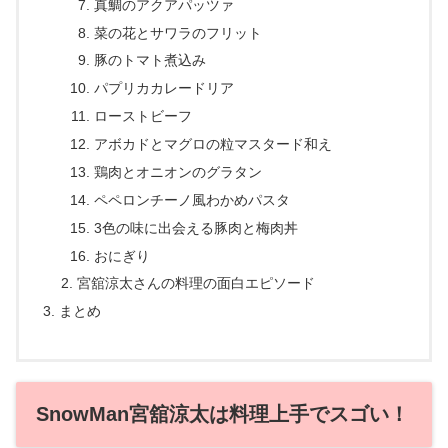
真鯛のアクアパッツァ
菜の花とサワラのフリット
豚のトマト煮込み
パプリカカレードリア
ローストビーフ
アボカドとマグロの粒マスタード和え
鶏肉とオニオンのグラタン
ペペロンチーノ風わかめパスタ
3色の味に出会える豚肉と梅肉丼
おにぎり
宮舘涼太さんの料理の面白エピソード
まとめ
SnowMan宮舘涼太は料理上手でスゴい！