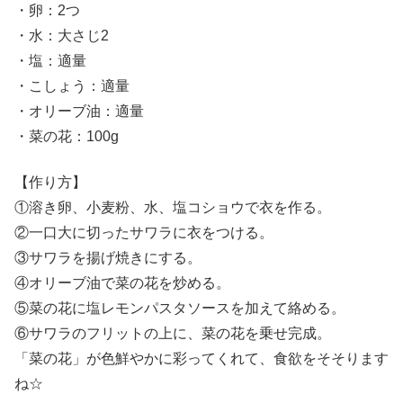
・卵：2つ
・水：大さじ2
・塩：適量
・こしょう：適量
・オリーブ油：適量
・菜の花：100g
【作り方】
①溶き卵、小麦粉、水、塩コショウで衣を作る。
②一口大に切ったサワラに衣をつける。
③サワラを揚げ焼きにする。
④オリーブ油で菜の花を炒める。
⑤菜の花に塩レモンパスタソースを加えて絡める。
⑥サワラのフリットの上に、菜の花を乗せ完成。
「菜の花」が色鮮やかに彩ってくれて、食欲をそそります
ね☆