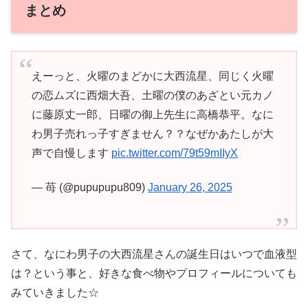
まとめ
えーっと、火曜のまどかに大西流星、同じく火曜
の恋ムズに西畑大吾、土曜の僕のあざとい元カノ
に藤原丈一郎、日曜の御上先生に高橋恭平。なに
わ男子売れっ子すぎません？？なぜかあたしが大
声で自慢します
pic.twitter.com/79t59mIIyX
— 苺 (@pupupupu809)
January 26, 2025
さて、なにわ男子の大西流星さんの誕生日はいつで血液型
は？という事と、好きな食べ物やプロフィールについても
みていきました☆