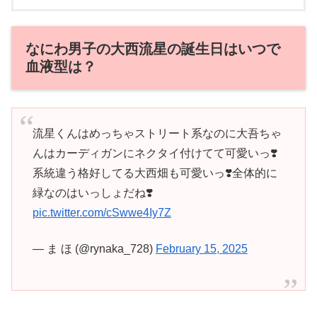
なにわ男子の大西流星の誕生日はいつで
血液型は？
流星くんはめっちゃストリート系なのに大吾ちゃ
んはカーディガンにネクタイ付けてて可愛いっ❣️
系統違う格好してる大西畑も可愛いっ❣️全体的に
緑なのはいっしょだね❣️
pic.twitter.com/cSwwe4Iy7Z
— ま ほ (@rynaka_728)
February 15, 2025