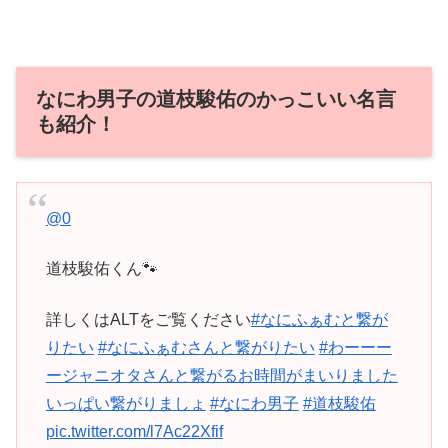
なにわ男子の道枝駿佑のかっこいい名言
も紹介！
@0
道枝駿佑くん🐾
詳しくはALTをご覧ください
#なにふぁむと繋が
りたい
#なにふぁむさんと繋がりたい
#わーーー
ージャニオタさんと繋がるお時間がまいりました
いっぱい繋がりましょ
#なにわ男子
#道枝駿佑
pic.twitter.com/l7Ac22Xfif