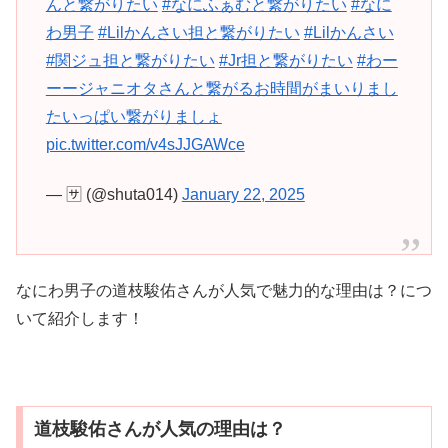
んと繋がりたい
#なにふぁむと繋がりたい
#なに
わ男子
#Lilかんさい担と繋がりたい
#Lilかんさい
#関ジュ担と繋がりたい
#Jr担と繋がりたい
#わー
ーージャニオタさんと繋がるお時間がまいりまし
たいっぱい繋がりましょ
pic.twitter.com/v4sJJGAWce
— 🈂️ (@shuta014)
January 22, 2025
なにわ男子の道枝駿佑さんが人気で魅力的な理由は？につ
いて紹介します！
道枝駿佑さんが人気の理由は？