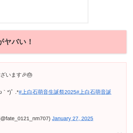
がヤバい！
います🎉🎂
)ﾟ .*
#上白石萌音生誕祭2025
#上白石萌音誕
te_0121_nm707)
January 27, 2025