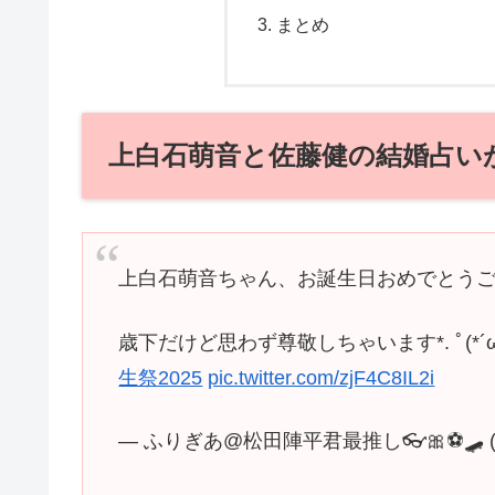
まとめ
上白石萌音と佐藤健の結婚占い
上白石萌音ちゃん、お誕生日おめでとうござ
歳下だけど思わず尊敬しちゃいます*. ﾟ(*´ω｀*
生祭2025
pic.twitter.com/zjF4C8IL2i
— ふりぎあ@松田陣平君最推し👓🎀⚽🛹 (@fa