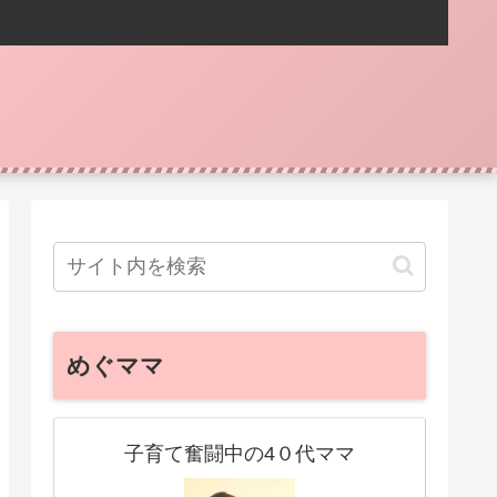
めぐママ
子育て奮闘中の4０代ママ